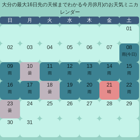
大分の最大16日先の天候までわかる今月(8月)のお天気ミニカ
レンダー
日
月
火
水
木
金
土
01
02
03
04
05
06
07
08
雨(今日)
09
10
11
12
13
14
15
雨
曇
雨
雨
雨
雨
雨
16
17
18
19
20
21
22
雨
雨
曇
雨
雨
晴
雨
23
24
25
26
27
28
29
曇
30
31