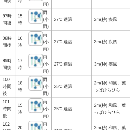
間後
時
雨)
雨
97時
15
(小
27℃ 適温
3m(秒) 疾風
間後
時
雨)
雨
98時
16
(小
27℃ 適温
3m(秒) 疾風
間後
時
雨)
雨
99時
17
(小
27℃ 適温
3m(秒) 疾風
間後
時
雨)
100
雨
18
2m(秒) 和風、葉
時間
(小
25℃ 適温
時
っぱひらひら
後
雨)
101
雨
19
2m(秒) 和風、葉
時間
(小
25℃ 適温
時
っぱひらひら
後
雨)
102
雨
20
2m(秒) 和風、葉