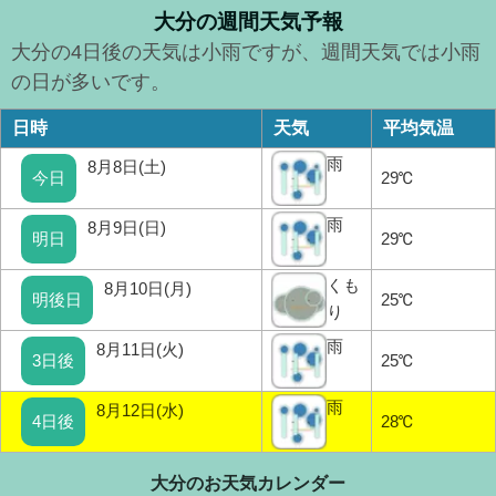
大分の週間天気予報
大分の4日後の天気は小雨ですが、週間天気では小雨
の日が多いです。
日時
天気
平均気温
雨
8月8日(土)
今日
29℃
雨
8月9日(日)
明日
29℃
くも
8月10日(月)
明後日
25℃
り
雨
8月11日(火)
3日後
25℃
雨
8月12日(水)
4日後
28℃
大分のお天気カレンダー