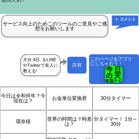
＋ コメント
このページをアプリ
にしちゃおう！
共有
今日は令和何年？今
お金単位変換君
30分タイマー
現在は？
世界の時間は？時差
分タイマー！ 1分～
環奈様
は？
30分