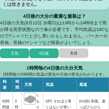
くは吹きません。
4日後の大分の最適な服装は？
4日後の天気(8月12日 水曜日)は13時から24時頃まで雨
が降る雨雲状態なので傘が必要です。平均気温は19Cな
のでTシャツだと少し寒いかもしれません。パーカーや
長袖、長袖のYシャツなど軽装がよいでしょう。
大分
天気
4日後
1時間毎の4日後の大分天気
1時間毎の24時間の気温の変化や天候の変化がわかります。
時
時
天気
気温
風速
差
間
く
82時
0
も
18℃ それほど寒
2m(秒) 和風、葉
間後
時
り
くはないが寒い
っぱひらひら