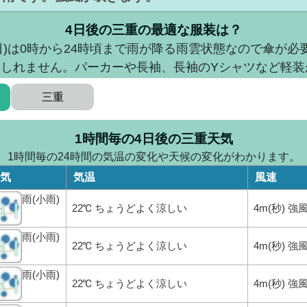
4日後の三重の最適な服装は？
曜日)は0時から24時頃まで雨が降る雨雲状態なので傘が必
もしれません。パーカーや長袖、長袖のYシャツなど軽装
三重
1時間毎の4日後の三重天気
1時間毎の24時間の気温の変化や天候の変化がわかります。
気
気温
風速
雨(小雨)
22℃ ちょうどよく涼しい
4m(秒) 
雨(小雨)
22℃ ちょうどよく涼しい
4m(秒) 
雨(小雨)
22℃ ちょうどよく涼しい
4m(秒) 