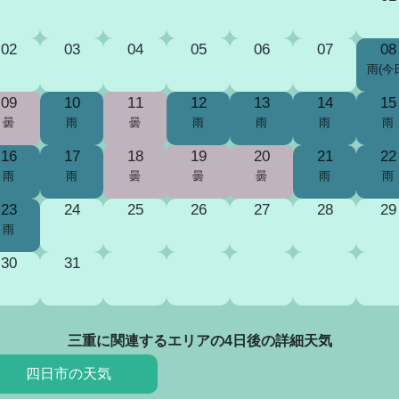
02
03
04
05
06
07
08
雨(今
09
10
11
12
13
14
15
曇
雨
曇
雨
雨
雨
雨
16
17
18
19
20
21
22
雨
雨
曇
曇
曇
雨
雨
23
24
25
26
27
28
29
雨
30
31
三重に関連するエリアの4日後の詳細天気
四日市の天気