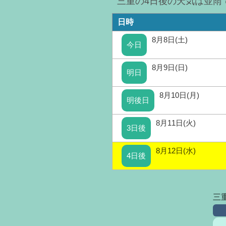
三重の4日後の天気は並雨
日時
8月8日(土)
今日
8月9日(日)
明日
8月10日(月)
明後日
8月11日(火)
3日後
8月12日(水)
4日後
三