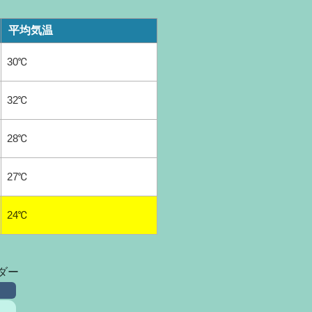
平均気温
30℃
32℃
28℃
27℃
24℃
ダー