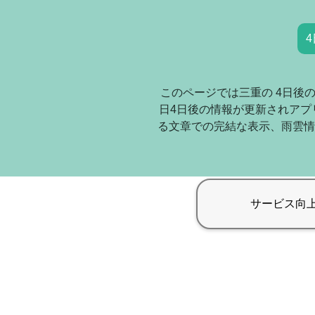
4
このページでは三重の 4日後
日4日後の情報が更新されアプ
る文章での完結な表示、雨雲情