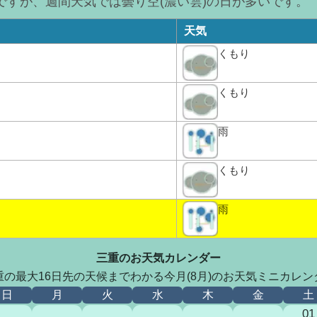
ですが、週間天気では曇り空(濃い雲)の日が多いです。
天気
くもり
くもり
雨
くもり
雨
三重のお天気カレンダー
重の最大16日先の天候までわかる今月(8月)のお天気ミニカレン
日
月
火
水
木
金
土
01