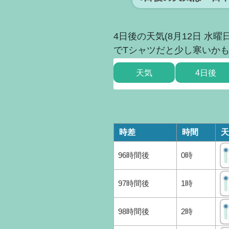
4日後の天気(8月12日 水
でTシャツだと少し寒いか
天気
4日後
時差
時間
天
96時間後
0時
97時間後
1時
98時間後
2時