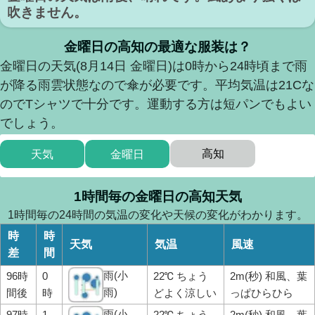
吹きません。
金曜日の高知の最適な服装は？
金曜日の天気(8月14日 金曜日)は0時から24時頃まで雨
が降る雨雲状態なので傘が必要です。平均気温は21Cな
のでTシャツで十分です。運動する方は短パンでもよい
でしょう。
高知
天気
金曜日
1時間毎の金曜日の高知天気
1時間毎の24時間の気温の変化や天候の変化がわかります。
時
時
天気
気温
風速
差
間
雨(小
96時
0
22℃ ちょう
2m(秒) 和風、葉
雨)
間後
時
どよく涼しい
っぱひらひら
雨(小
97時
1
22℃ ちょう
2m(秒) 和風、葉