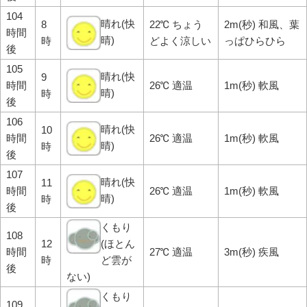
104
晴れ(快
8
22℃ ちょう
2m(秒) 和風、葉
時間
晴)
時
どよく涼しい
っぱひらひら
後
105
晴れ(快
9
時間
26℃ 適温
1m(秒) 軟風
晴)
時
後
106
晴れ(快
10
時間
26℃ 適温
1m(秒) 軟風
晴)
時
後
107
晴れ(快
11
時間
26℃ 適温
1m(秒) 軟風
晴)
時
後
くもり
108
12
(ほとん
時間
27℃ 適温
3m(秒) 疾風
時
ど雲が
後
ない)
くもり
109