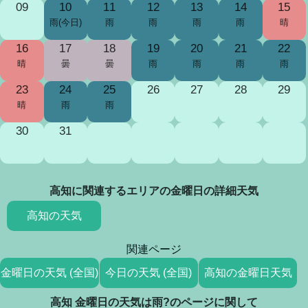
09
10
11
12
13
14
15
雨(今日)
雨
雨
雨
雨
晴
16
17
18
19
20
21
22
晴
曇
曇
雨
雨
雨
雨
23
24
25
26
27
28
29
晴
雨
雨
30
31
高知に関連するエリアの金曜日の詳細天気
高知の天気
関連ページ
金曜日の天気 (全国)
今日の天気 (全国)
高知の金曜日天気
高知 金曜日の天気は雨?のページに関して