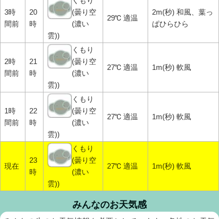
くもり
3時
20
(曇り空
2m(秒) 和風、葉っ
29℃ 適温
間前
時
(濃い
ぱひらひら
雲))
くもり
2時
21
(曇り空
27℃ 適温
1m(秒) 軟風
間前
時
(濃い
雲))
くもり
1時
22
(曇り空
27℃ 適温
1m(秒) 軟風
間前
時
(濃い
雲))
くもり
23
(曇り空
現在
27℃ 適温
1m(秒) 軟風
時
(濃い
雲))
みんなのお天気感