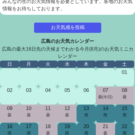
みんなの生のお天気情報を必要としています。各地のお天気
情報をお待ちしております。
お天気感を投稿
広島のお天気カレンダー
広島の最大16日先の天候までわかる今月(8月)のお天気ミニカ
レンダー
日
月
火
水
木
金
土
01
02
03
04
05
06
07
08
曇(今日)
曇
09
10
11
12
13
14
15
曇
曇
曇
曇
雨
雨
雨
16
17
18
19
20
21
22
雨
雨
曇
雨
雨
曇
雨