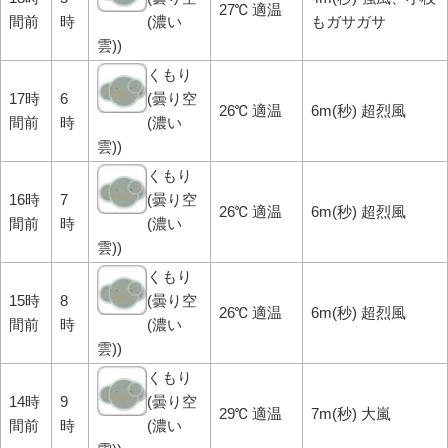
27℃ 適温
間前
時
(濃い
もガサガサ
雲))
くもり
17時
6
(曇り空
26℃ 適温
6m(秒) 超烈風
間前
時
(濃い
雲))
くもり
16時
7
(曇り空
26℃ 適温
6m(秒) 超烈風
間前
時
(濃い
雲))
くもり
15時
8
(曇り空
26℃ 適温
6m(秒) 超烈風
間前
時
(濃い
雲))
くもり
14時
9
(曇り空
29℃ 適温
7m(秒) 大嵐
間前
時
(濃い