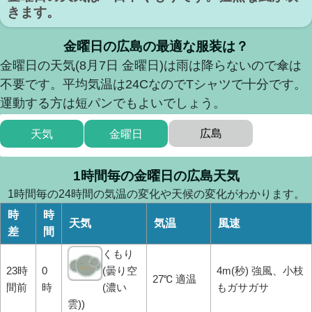
きます。
金曜日の広島の最適な服装は？
金曜日の天気(8月7日 金曜日)は雨は降らないので傘は
不要です。平均気温は24CなのでTシャツで十分です。
運動する方は短パンでもよいでしょう。
広島
天気
金曜日
1時間毎の金曜日の広島天気
1時間毎の24時間の気温の変化や天候の変化がわかります。
時
時
天気
気温
風速
差
間
くもり
23時
0
(曇り空
4m(秒) 強風、小枝
27℃ 適温
間前
時
(濃い
もガサガサ
雲))