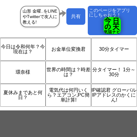
このページをアプリ
にしちゃおう！
共有
今日は令和何年？今
お金単位変換君
30分タイマー
現在は？
世界の時間は？時差
分タイマー！ 1分～
環奈様
は？
30分
電気代は何円いく
IP確認君 グローバル
夏休みまであと何
ら？エアコン,PC簡
IPアドレスのかくに
日？
単計算!
ん!