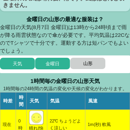
きません。
金曜日の山形の最適な服装は？
金曜日の天気(8月7日 金曜日)は13時から24時頃まで雨
が降る雨雲状態なので傘が必要です。平均気温は22Cな
のでTシャツで十分です。運動する方は短パンでもよい
でしょう。
山形
天気
金曜日
1時間毎の金曜日の山形天気
1時間毎の24時間の気温の変化や天候の変化がわかります。
時
時差
天気
気温
風速
間
0
22℃ ちょうどよ
現在
1m(秒) 軟風
時
く涼しい
晴れ(快