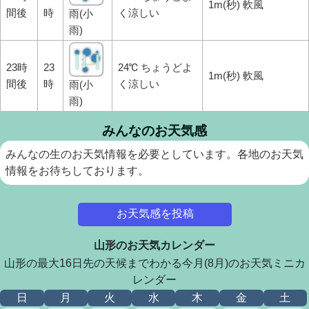
1m(秒) 軟風
間後
時
く涼しい
雨(小
雨)
23時
23
24℃ ちょうどよ
1m(秒) 軟風
間後
時
く涼しい
雨(小
雨)
みんなのお天気感
みんなの生のお天気情報を必要としています。各地のお天気
情報をお待ちしております。
お天気感を投稿
山形のお天気カレンダー
山形の最大16日先の天候までわかる今月(8月)のお天気ミニカ
レンダー
日
月
火
水
木
金
土