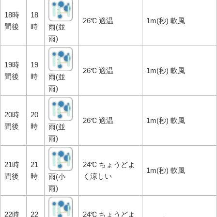
18時
18
26℃ 適温
1m(秒) 軟風
間後
時
雨(並
雨)
19時
19
26℃ 適温
1m(秒) 軟風
間後
時
雨(並
雨)
20時
20
26℃ 適温
1m(秒) 軟風
間後
時
雨(並
雨)
21時
21
24℃ ちょうどよ
1m(秒) 軟風
間後
時
く涼しい
雨(小
雨)
22時
22
24℃ ちょうどよ