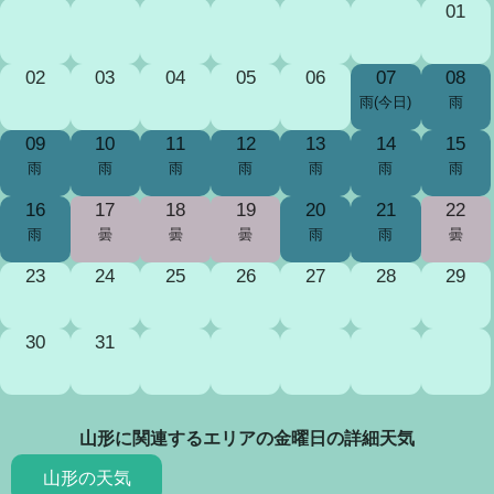
01
02
03
04
05
06
07
08
雨(今日)
雨
09
10
11
12
13
14
15
雨
雨
雨
雨
雨
雨
雨
16
17
18
19
20
21
22
雨
曇
曇
曇
雨
雨
曇
23
24
25
26
27
28
29
30
31
山形に関連するエリアの金曜日の詳細天気
山形の天気