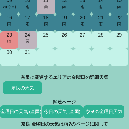
09
10
11
12
13
14
15
雨(今日)
雨
曇
雨
雨
雨
雨
16
17
18
19
20
21
22
雨
雨
雨
雨
雨
雨
雨
23
24
25
26
27
28
29
晴
曇
30
31
奈良に関連するエリアの金曜日の詳細天気
奈良の天気
関連ページ
金曜日の天気 (全国)
今日の天気 (全国)
奈良の金曜日天気
奈良 金曜日の天気は雨?のページに関して