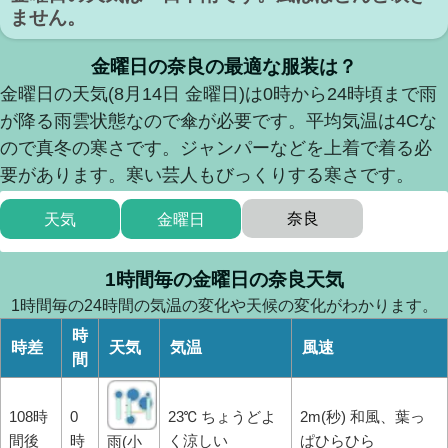
ません。
金曜日の奈良の最適な服装は？
金曜日の天気(8月14日 金曜日)は0時から24時頃まで雨
が降る雨雲状態なので傘が必要です。平均気温は4Cな
ので真冬の寒さです。ジャンパーなどを上着で着る必
要があります。寒い芸人もびっくりする寒さです。
奈良
天気
金曜日
1時間毎の金曜日の奈良天気
1時間毎の24時間の気温の変化や天候の変化がわかります。
時
時差
天気
気温
風速
間
108時
0
23℃ ちょうどよ
2m(秒) 和風、葉っ
間後
時
く涼しい
ぱひらひら
雨(小