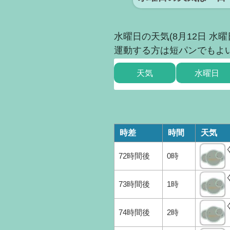
水曜日の天気(8月12日 
運動する方は短パンでもよ
天気
水曜日
時差
時間
天気
72時間後
0時
73時間後
1時
74時間後
2時