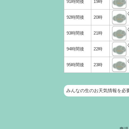
91時間後
19時
92時間後
20時
93時間後
21時
94時間後
22時
95時間後
23時
みんなの生のお天気情報を必