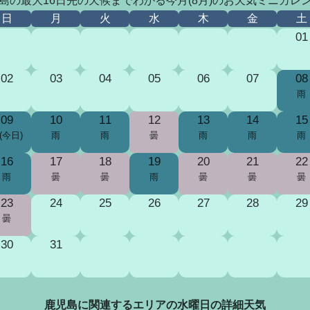
島の最大16日先の天候までわかる今月(8月)のお天気ミニカレ
日
月
火
水
木
金
土
01
02
03
04
05
06
07
08
雨
09
10
11
12
13
14
15
(今日)
雨
雨
曇
雨
雨
雨
16
17
18
19
20
21
22
雨
曇
曇
雨
曇
曇
曇
23
24
25
26
27
28
29
曇
30
31
鹿児島に関連するエリアの水曜日の詳細天気