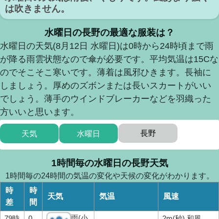
は吹きません。
水曜日の長野の最適な服装は？
水曜日の天気(8月12日 水曜日)は0時から24時頃まで雨
が降る雨雲状態なので傘が必要です。平均気温は15Cな
のでそこそこ寒いです。薄着は風邪ひきます。長袖に
しましょう。厚めのズボンまたは長いスカートがいい
でしょう。薄手のウインドブレーカーなどを羽織った
方いいと思います。
長野
天気
水曜日
1時間毎の水曜日の長野天気
1時間毎の24時間の気温の変化や天候の変化がわかります。
時
時
天気
気温
風速
差
間
雨(小
79時
0
2m(秒) 和風、