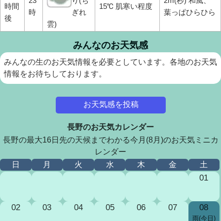
23
り(ち
2m(秒) 和風、
時間
15℃ 肌寒い程度
時
ぎれ
葉っぱひらひら
後
雲)
みんなのお天気感
みんなの生のお天気情報を必要としています。各地のお天気
情報をお待ちしております。
お天気感を投稿
長野のお天気カレンダー
長野の最大16日先の天候までわかる今月(8月)のお天気ミニカ
レンダー
日
月
火
水
木
金
土
01
02
03
04
05
06
07
08
雨(今日)