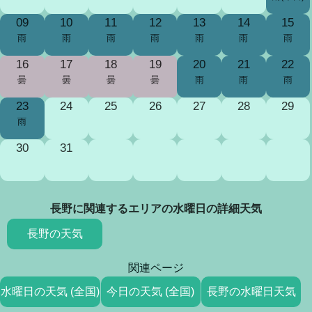
09
10
11
12
13
14
15
雨
雨
雨
雨
雨
雨
雨
16
17
18
19
20
21
22
曇
曇
曇
曇
雨
雨
雨
23
24
25
26
27
28
29
雨
30
31
長野に関連するエリアの水曜日の詳細天気
長野の天気
関連ページ
水曜日の天気 (全国)
今日の天気 (全国)
長野の水曜日天気