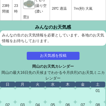
23時
23
(曇り空
28℃ 適温
7m(秒) 大嵐
間後
時
(濃い
雲))
みんなのお天気感
みんなの生のお天気情報を必要としています。各地のお天気
情報をお待ちしております。
お天気感を投稿
岡山のお天気カレンダー
岡山の最大16日先の天候までわかる今月(8月)のお天気ミニカ
レンダー
日
月
火
水
木
金
土
01
02
03
04
05
06
07
08