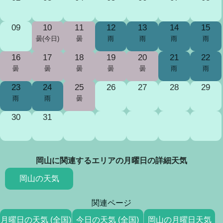
09
10
11
12
13
14
15
曇(今日)
曇
雨
雨
雨
雨
16
17
18
19
20
21
22
曇
曇
曇
曇
曇
雨
雨
23
24
25
26
27
28
29
雨
雨
曇
30
31
岡山に関連するエリアの月曜日の詳細天気
岡山の天気
関連ページ
月曜日の天気 (全国)
今日の天気 (全国)
岡山の月曜日天気