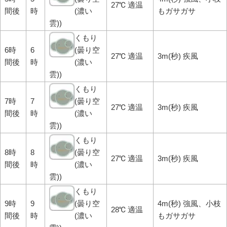
27℃ 適温
間後
時
(濃い
もガサガサ
雲))
くもり
6時
6
(曇り空
27℃ 適温
3m(秒) 疾風
間後
時
(濃い
雲))
くもり
7時
7
(曇り空
27℃ 適温
3m(秒) 疾風
間後
時
(濃い
雲))
くもり
8時
8
(曇り空
27℃ 適温
3m(秒) 疾風
間後
時
(濃い
雲))
くもり
9時
9
(曇り空
4m(秒) 強風、小枝
28℃ 適温
間後
時
(濃い
もガサガサ