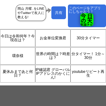
このページをアプリ
にしちゃおう！
共有
今日は令和何年？今
お金単位変換君
30分タイマー
現在は？
世界の時間は？時差
分タイマー！ 1分～
環奈様
は？
30分
IP確認君 グローバル
夏休みまであと何
youtubeリピート再
IPアドレスのかくに
日？
生
ん!