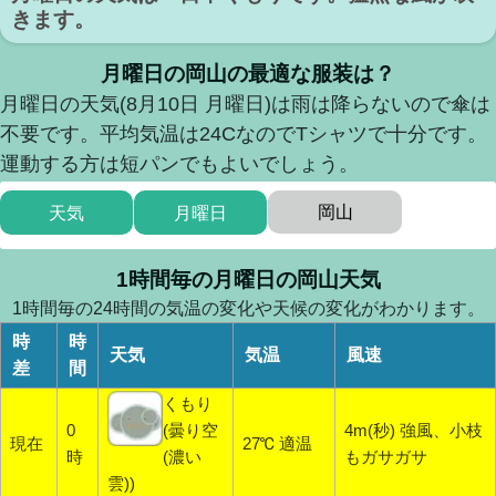
きます。
月曜日の岡山の最適な服装は？
月曜日の天気(8月10日 月曜日)は雨は降らないので傘は
不要です。平均気温は24CなのでTシャツで十分です。
運動する方は短パンでもよいでしょう。
岡山
天気
月曜日
1時間毎の月曜日の岡山天気
1時間毎の24時間の気温の変化や天候の変化がわかります。
時
時
天気
気温
風速
差
間
くもり
0
(曇り空
4m(秒) 強風、小枝
現在
27℃ 適温
時
(濃い
もガサガサ
雲))