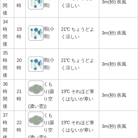
3m(秒) 疾風
雨)
間
時
く涼しい
後
34
雨(小
時
19
21℃ ちょうどよ
3m(秒) 疾風
雨)
間
時
く涼しい
後
35
雨(小
時
20
21℃ ちょうどよ
3m(秒) 疾風
雨)
間
時
く涼しい
後
36
くも
時
21
り(曇
19℃ それほど寒
3m(秒) 疾風
間
時
り空
くはないが寒い
後
(濃い雲))
37
くも
時
22
り(曇
19℃ それほど寒
3m(秒) 疾風
間
時
り空
くはないが寒い
後
(濃い雲))