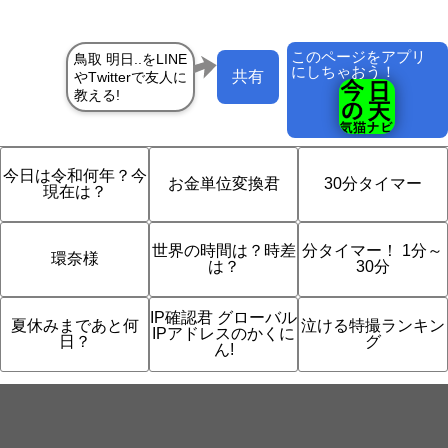
このページをアプリ
にしちゃおう！
共有
今日は令和何年？今
お金単位変換君
30分タイマー
現在は？
世界の時間は？時差
分タイマー！ 1分～
環奈様
は？
30分
IP確認君 グローバル
夏休みまであと何
泣ける特撮ランキン
IPアドレスのかくに
日？
グ
ん!