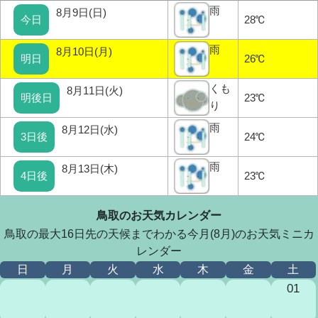
雨
8月9日(日)
今日
28℃
雨
8月10日(月)
明日
26℃
くも
8月11日(火)
明後日
23℃
り
雨
8月12日(水)
3日後
24℃
雨
8月13日(木)
4日後
23℃
鳥取のお天気カレンダー
鳥取の最大16日先の天候までわかる今月(8月)のお天気ミニカ
レンダー
日
月
火
水
木
金
土
01