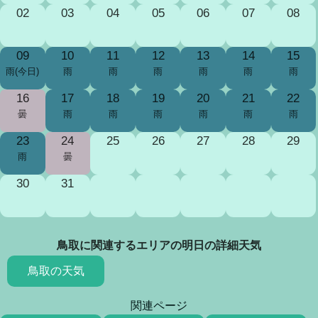
02
03
04
05
06
07
08
09
10
11
12
13
14
15
雨(今日)
雨
雨
雨
雨
雨
雨
16
17
18
19
20
21
22
曇
雨
雨
雨
雨
雨
雨
23
24
25
26
27
28
29
雨
曇
30
31
鳥取に関連するエリアの明日の詳細天気
鳥取の天気
関連ページ