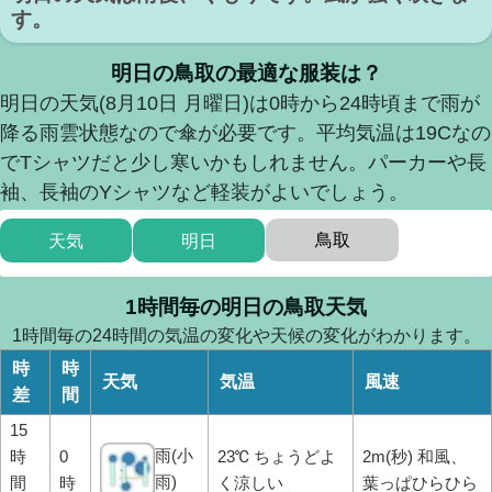
す。
明日の鳥取の最適な服装は？
明日の天気(8月10日 月曜日)は0時から24時頃まで雨が
降る雨雲状態なので傘が必要です。平均気温は19Cなの
でTシャツだと少し寒いかもしれません。パーカーや長
袖、長袖のYシャツなど軽装がよいでしょう。
鳥取
天気
明日
1時間毎の明日の鳥取天気
1時間毎の24時間の気温の変化や天候の変化がわかります。
時
時
天気
気温
風速
差
間
15
雨(小
時
0
23℃ ちょうどよ
2m(秒) 和風、
雨)
間
時
く涼しい
葉っぱひらひら