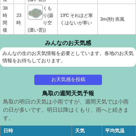
38
くも
時
23
り(曇
19℃ それほど寒
3m(秒) 疾風
間
時
り空
くはないが寒い
後
(濃い雲))
みんなのお天気感
みんなの生のお天気情報を必要としています。各地のお天気
情報をお待ちしております。
お天気感を投稿
鳥取の週間天気予報
鳥取の明日の天気は小雨ですが、週間天気では小雨
の日が多いです。明日以降はくもり、雨へと続きま
す。
日時
天気
平均気温