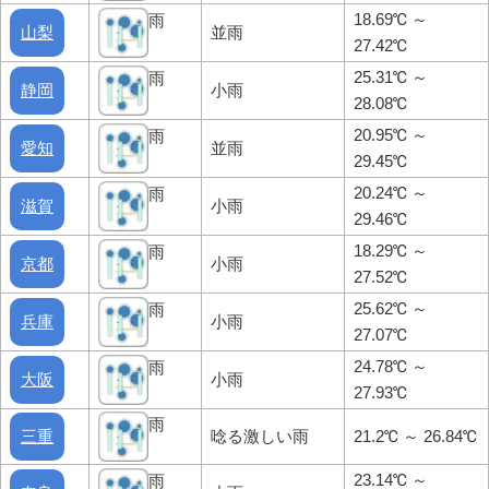
18.69℃ ～
雨
山梨
並雨
27.42℃
25.31℃ ～
雨
静岡
小雨
28.08℃
20.95℃ ～
雨
愛知
並雨
29.45℃
20.24℃ ～
雨
滋賀
小雨
29.46℃
18.29℃ ～
雨
京都
小雨
27.52℃
25.62℃ ～
雨
兵庫
小雨
27.07℃
24.78℃ ～
雨
大阪
小雨
27.93℃
雨
三重
唸る激しい雨
21.2℃ ～ 26.84℃
23.14℃ ～
雨