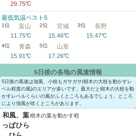
29.75℃
最低気温ベスト5
1位
2位
3位
富山
宮城
長野
11.75℃
15.46℃
15.47℃
4位
5位
青森
山形
15.91℃
17.26℃
5日後の各地の風速情報
5日後の風速は強風、小枝もガサガサ(樹木の大枝を動かすレ
ベル程度の風)のエリアが多いです。最大だと樹木の大枝を動
かすレベルくらいの風がふくところもあるでしょう。ところ
により強風が吹くところがあります。
和風、葉
樹木の葉を動かす程
っぱひら
ひら