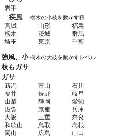
岩手
疾風
樹木の小枝を動かす程
宮城
山形
福島
栃木
茨城
群馬
埼玉
東京
千葉
強風、小
樹木の大枝を動かすレベル
枝もガサ
ガサ
新潟
富山
石川
福井
長野
岐阜
山梨
静岡
愛知
滋賀
京都
兵庫
大阪
三重
奈良
和歌山
鳥取
島根
岡山
広島
山口