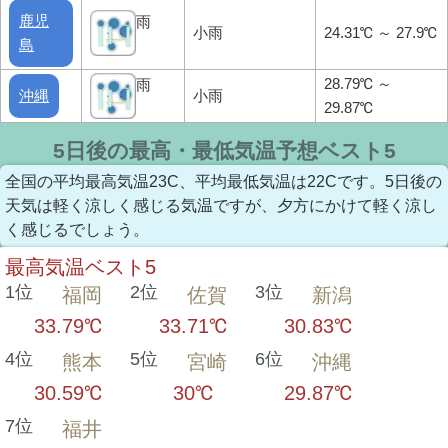
鹿児
雨
小雨
24.31℃ ～ 27.9℃
島
28.79℃ ～
雨
沖縄
小雨
29.87℃
5日後の最高・最低気温予想ベスト5
全国の平均最高気温23C、平均最低気温は22Cです。5日後の
天気は軽く涼しく感じる気温ですが、夕方にかけて軽く涼し
く感じるでしょう。
最高気温ベスト5
1位
2位
3位
福岡
佐賀
新潟
33.79℃
33.71℃
30.83℃
4位
5位
6位
熊本
宮崎
沖縄
30.59℃
30℃
29.87℃
7位
福井