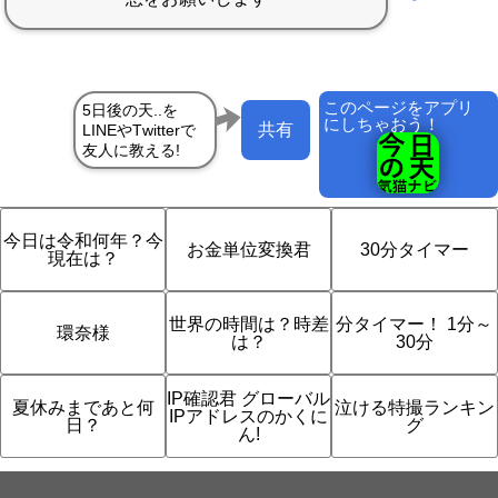
このページをアプリ
にしちゃおう！
共有
今日は令和何年？今
お金単位変換君
30分タイマー
現在は？
世界の時間は？時差
分タイマー！ 1分～
環奈様
は？
30分
IP確認君 グローバル
夏休みまであと何
泣ける特撮ランキン
IPアドレスのかくに
日？
グ
ん!