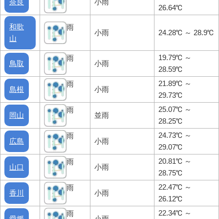
奈良
小雨
26.64℃
和歌
雨
小雨
24.28℃ ～ 28.9℃
山
19.79℃ ～
雨
鳥取
小雨
28.59℃
21.89℃ ～
雨
島根
小雨
29.73℃
25.07℃ ～
雨
岡山
並雨
28.25℃
24.73℃ ～
雨
広島
小雨
29.07℃
20.81℃ ～
雨
山口
小雨
28.75℃
22.47℃ ～
雨
香川
小雨
26.12℃
22.34℃ ～
雨
愛媛
小雨