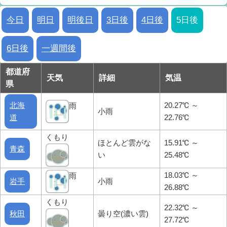
今日
明日
明後日
3日後
4日後
5日後
6日後
一週間後
都道府
天気
詳細
気温
県
北海
20.27℃ ～
雨
小雨
道
22.76℃
くもり
ほとんど雲がな
15.91℃ ～
青森
い
25.48℃
18.03℃ ～
雨
岩手
小雨
26.88℃
くもり
22.32℃ ～
秋田
曇り空(濃い雲)
27.72℃