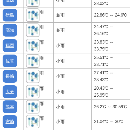
28.02℃
雨
徳島
並雨
22.86℃ ～ 24.6℃
24.47℃ ～
雨
高知
並雨
26.16℃
23.83℃ ～
雨
福岡
小雨
33.79℃
25.51℃ ～
雨
佐賀
小雨
33.71℃
27.41℃ ～
雨
長崎
小雨
28.43℃
20.43℃ ～
雨
大分
小雨
25.95℃
雨
熊本
小雨
26.2℃ ～ 30.59℃
雨
宮崎
小雨
21.04℃ ～ 30℃