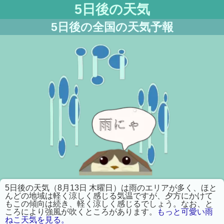
5日後の天気
5日後の全国の天気予報
5日後の天気（8月13日 木曜日）は
雨
のエリアが多く、ほと
んどの地域は軽く涼しく感じる気温ですが、夕方にかけて
もこの傾向は続き、軽く涼しく感じるでしょう。なお、と
ころにより強風が吹くところがあります。
もっと可愛い雨
ねこ天気を見る。