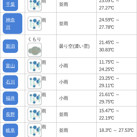
23.09℃ ～
雨
千葉
並雨
27.27℃
神奈
24.59℃ ～
雨
並雨
川
27.78℃
くもり
21.45℃ ～
新潟
曇り空(濃い雲)
30.83℃
11.75℃ ～
雨
富山
小雨
24.25℃
23.25℃ ～
雨
石川
小雨
29.11℃
21.61℃ ～
雨
福井
小雨
29.75℃
15.47℃ ～
雨
長野
並雨
22.19℃
雨
岐阜
並雨
18.3℃ ～ 27.53℃