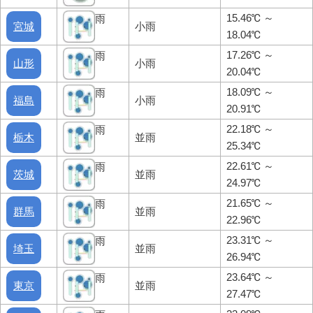
15.46℃ ～
雨
宮城
小雨
18.04℃
17.26℃ ～
雨
山形
小雨
20.04℃
18.09℃ ～
雨
福島
小雨
20.91℃
22.18℃ ～
雨
栃木
並雨
25.34℃
22.61℃ ～
雨
茨城
並雨
24.97℃
21.65℃ ～
雨
群馬
並雨
22.96℃
23.31℃ ～
雨
埼玉
並雨
26.94℃
23.64℃ ～
雨
東京
並雨
27.47℃