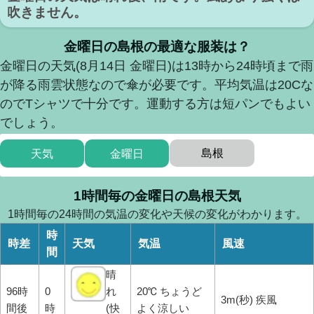
吹きません。
金曜日の島根の最適な服装は？
金曜日の天気(8月14日 金曜日)は13時から24時頃まで雨
が降る雨雲状態なので傘が必要です。平均気温は20Cな
のでTシャツで十分です。運動する方は短パンでもよい
でしょう。
島根
天気
金曜日
1時間毎の金曜日の島根天気
1時間毎の24時間の気温の変化や天候の変化がわかります。
時
時差
天気
気温
風速
間
晴
96時
0
れ
20℃ ちょうど
3m(秒) 疾風
間後
時
(快
よく涼しい