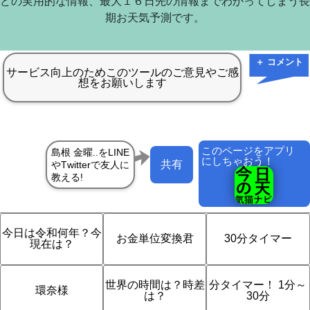
どの実用的な情報、最大１６日先の情報までわかってしまう長
期お天気予測です。
＋ コメント
このページをアプリ
にしちゃおう！
共有
今日は令和何年？今
お金単位変換君
30分タイマー
現在は？
世界の時間は？時差
分タイマー！ 1分～
環奈様
は？
30分