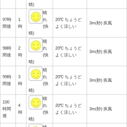
晴)
晴
97時
1
れ
20℃ ちょうど
3m(秒) 疾風
間後
時
(快
よく涼しい
晴)
晴
98時
2
れ
20℃ ちょうど
3m(秒) 疾風
間後
時
(快
よく涼しい
晴)
晴
99時
3
れ
20℃ ちょうど
3m(秒) 疾風
間後
時
(快
よく涼しい
晴)
晴
100
4
れ
20℃ ちょうど
時間
3m(秒) 疾風
時
(快
よく涼しい
後
晴)