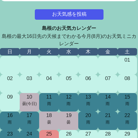
お天気感を投稿
島根のお天気カレンダー
島根の最大16日先の天候までわかる今月(8月)のお天気ミニカ
レンダー
日
月
火
水
木
金
土
01
02
03
04
05
06
07
08
09
10
11
12
13
14
15
曇(今日)
雨
雨
雨
雨
雨
16
17
18
19
20
21
22
雨
雨
曇
曇
雨
雨
雨
23
24
25
26
27
28
29