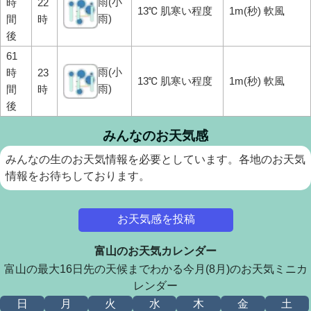
雨(小
時
22
13℃ 肌寒い程度
1m(秒) 軟風
雨)
間
時
後
61
雨(小
時
23
13℃ 肌寒い程度
1m(秒) 軟風
雨)
間
時
後
みんなのお天気感
みんなの生のお天気情報を必要としています。各地のお天気
情報をお待ちしております。
お天気感を投稿
富山のお天気カレンダー
富山の最大16日先の天候までわかる今月(8月)のお天気ミニカ
レンダー
日
月
火
水
木
金
土