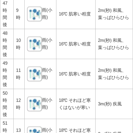
47
雨(小
時
9
2m(秒) 和風、
16℃ 肌寒い程度
雨)
間
時
葉っぱひらひら
後
48
雨(小
時
10
2m(秒) 和風、
16℃ 肌寒い程度
雨)
間
時
葉っぱひらひら
後
49
雨(小
時
11
2m(秒) 和風、
16℃ 肌寒い程度
雨)
間
時
葉っぱひらひら
後
50
雨(小
時
12
18℃ それほど寒
3m(秒) 疾風
雨)
間
時
くはないが寒い
後
51
雨(小
時
13
18℃ それほど寒