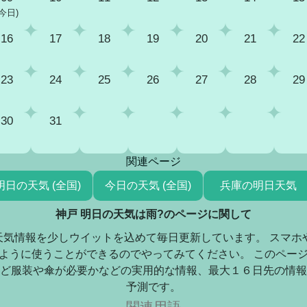
(今日)
16
17
18
19
20
21
22
23
24
25
26
27
28
29
30
31
関連ページ
明日の天気 (全国)
今日の天気 (全国)
兵庫の明日天気
神戸 明日の天気は雨?のページに関して
天気情報を少しウイットを込めて毎日更新しています。 スマホ
ように使うことができるのでやってみてください。 このペー
ど服装や傘が必要かなどの実用的な情報、最大１６日先の情報
予測です。