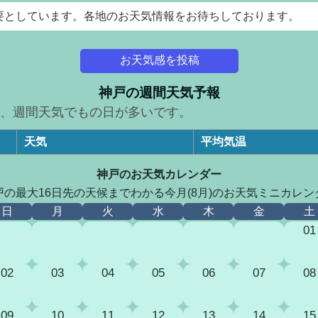
要としています。各地のお天気情報をお待ちしております。
お天気感を投稿
神戸の週間天気予報
、週間天気でもの日が多いです。
天気
平均気温
神戸のお天気カレンダー
戸の最大16日先の天候までわかる今月(8月)のお天気ミニカレン
日
月
火
水
木
金
土
01
02
03
04
05
06
07
08
09
10
11
12
13
14
15