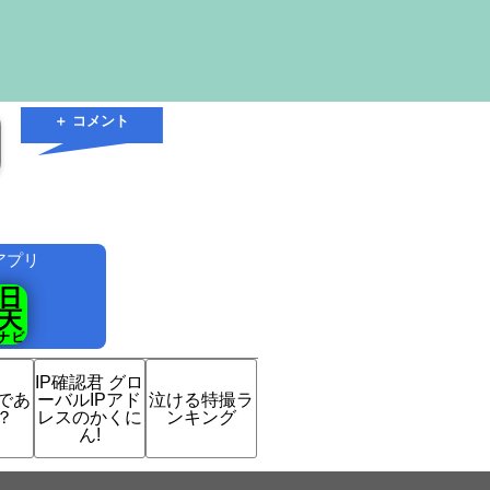
＋ コメント
アプリ
！
IP確認君 グロ
であ
ーバルIPアド
泣ける特撮ラ
？
レスのかくに
ンキング
ん!