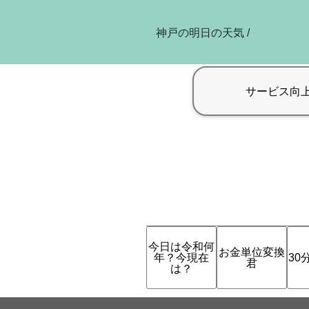
神戸の明日の天気 /
今日は令和何
お金単位変換
年？今現在
30
君
は？