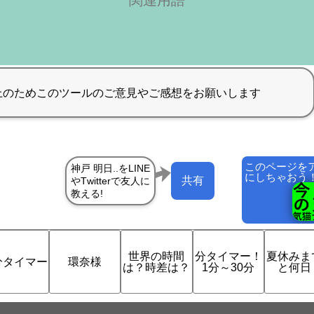
関連用語
このページを
にしちゃおう
共有
世界の時間
分タイマー！
夏休みま
分タイマー
環奈様
は？時差は？
1分～30分
と何日